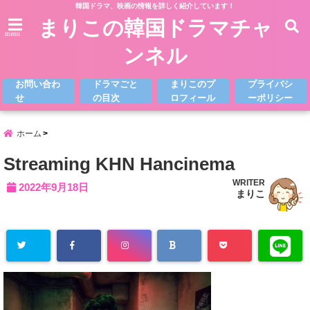
韓国ドラマ、映画の情報を詳しく紹介しています！
まりこの韓国ドラマチャ
menu
ンネル
お問い合わ
ドラマごと
まりこのプ
プライバシ
せ
の目次
ロフィール
ーポリシー
ホーム
Streaming KHN Hancinema
WRITER
2022年9月18日
まりこ