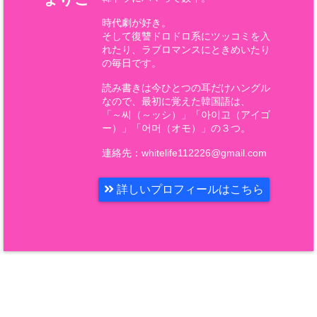
時代劇が好き。
そして復讐ドロドロ系にツッコミを入
れたり、ラブロマンスにときめいたり
の毎日です。
読み書きは今ひとつの耳だけハングル
なので、最初に覚えた韓国語は、
「～씨（～ッシ）」「아이고（アイゴ
ー）」「어머（オモ）」の３つ。
連絡先：whitelife112226@gmail.com
詳しいプロフィールはこちら