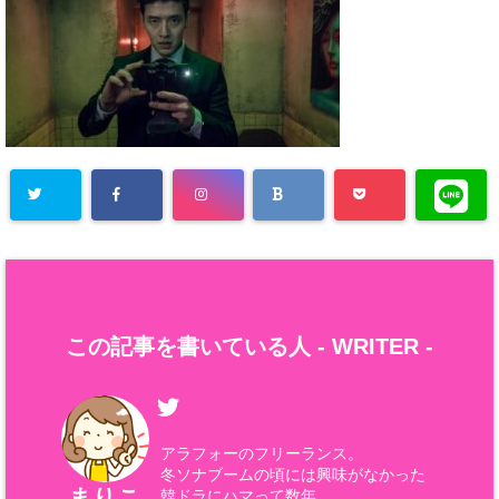
この記事を書いている人 -
WRITER
-
アラフォーのフリーランス。
冬ソナブームの頃には興味がなかった
まりこ
韓ドラにハマって数年。