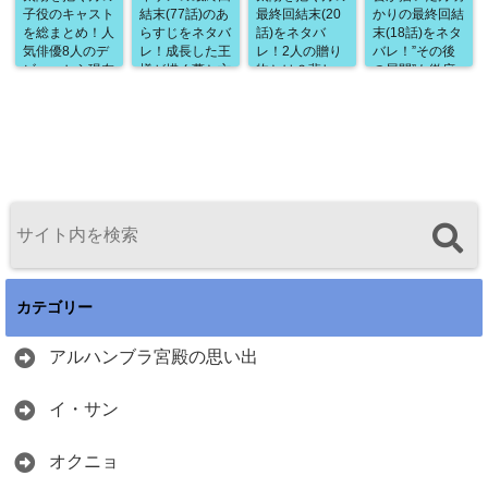
子役のキャスト
結末(77話)のあ
最終回結末(20
かりの最終回結
を総まとめ！人
らすじをネタバ
話)をネタバ
末(18話)をネタ
気俳優8人のデ
レ！成長した王
レ！2人の贈り
バレ！”その後
ビューから現在
様が描く夢と亡
物とは？悲し
の展開”も徹底
の状況までを徹
きソンヨンへの
み！幸福！明ら
考察！最後はハ
底紹介！
想い！そんな総
かになる真実！
ッピーエンド？
まとめのラスト
すべてが詰まっ
シーン
た最高のフィナ
は・・・？
ーレ！
カテゴリー
アルハンブラ宮殿の思い出
イ・サン
オクニョ