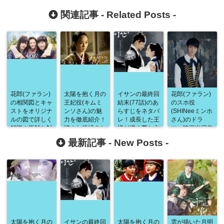
関連記事 -
Related Posts
-
花郎(ファラン)
太陽を抱く月の
イサンの最終回
花郎(ファラン)
の相関図とキャ
王妃役(キムミ
結末(77話)のあ
のスホ役
ストをオリジナ
ンソさん)の魅
らすじをネタバ
(SHINeeミンホ
ルの図で詳しく
力を徹底紹介！
レ！成長した王
さん)のドラ
解説！複雑な対
憎まれ役続きか
様が描く夢と亡
マ・映画出演作
立・協調・家族
ら幸せな結婚
きソンヨンへの
や性格・家族
最新記事 -
New Posts
-
関係もすべてわ
へ！平坦ではな
想い！そんな総
(父親・兄弟)と
かりやすく紹介
かった美人女優
まとめのラスト
の関係などを詳
します！
の半生に迫る！
シーン
しく紹介！周囲
は・・・？
の方々への温か
い愛に胸が熱く
なる！
太陽を抱く月の
イサンの最終回
太陽を抱く月の
雲が描いた月明