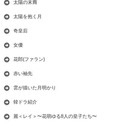
太陽の末裔
太陽を抱く月
奇皇后
女優
花郎(ファラン)
赤い袖先
雲が描いた月明かり
韓ドラ紹介
麗＜レイ＞〜花萌ゆる8人の皇子たち〜