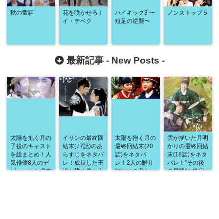
秋の童話
花を咲かせろ！
ハイキック3 〜
ノンストップ５
イ・テベク
短足の逆襲〜
最新記事 -
New Posts
-
太陽を抱く月の
イサンの最終回
太陽を抱く月の
雲が描いた月明
子役のキャスト
結末(77話)のあ
最終回結末(20
かりの最終回結
を総まとめ！人
らすじをネタバ
話)をネタバ
末(18話)をネタ
気俳優8人のデ
レ！成長した王
レ！2人の贈り
バレ！”その後
ビューから現在
様が描く夢と亡
物とは？悲し
の展開”も徹底
の状況までを徹
きソンヨンへの
み！幸福！明ら
考察！最後はハ
底紹介！
想い！そんな総
かになる真実！
ッピーエンド？
まとめのラスト
すべてが詰まっ
シーン
た最高のフィナ
は・・・？
ーレ！