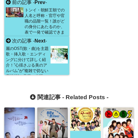
前の記事 -
Prev
-
トンイ・朝鮮王朝での
人名と呼称・官庁や官
職の品階一覧！誰がど
の身分にあたるのか、
表で一発で確認できま
す！
次の記事 -
Next
-
麗のOST(歌・曲)を主題
歌・挿入歌・エンディ
ングに分けて詳しく紹
介！”心揺さぶる美のア
ルバム”が”複雑で切ない
恋模様”を見事に表現！
関連記事 -
Related Posts
-