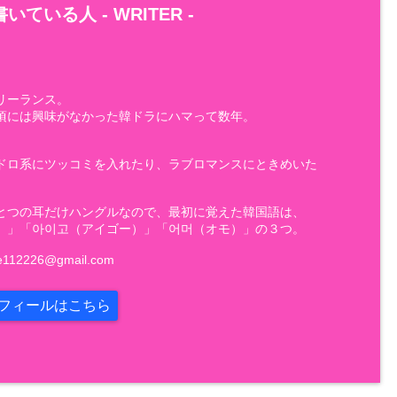
いている人 -
WRITER
-
フリーランス。
頃には興味がなかった韓ドラにハマって数年。
ドロ系にツッコミを入れたり、ラブロマンスにときめいた
とつの耳だけハングルなので、最初に覚えた韓国語は、
）」「아이고（アイゴー）」「어머（オモ）」の３つ。
e112226@gmail.com
フィールはこちら