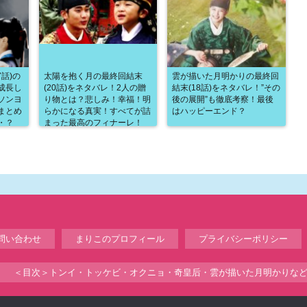
話)の
太陽を抱く月の最終回結末
雲が描いた月明かりの最終回
成長し
(20話)をネタバレ！2人の贈
結末(18話)をネタバレ！”その
ソンヨ
り物とは？悲しみ！幸福！明
後の展開”も徹底考察！最後
まとめ
らかになる真実！すべてが詰
はハッピーエンド？
・？
まった最高のフィナーレ！
問い合わせ
まりこのプロフィール
プライバシーポリシー
＜目次＞トンイ・トッケビ・オクニョ・奇皇后・雲が描いた月明かりな