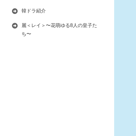
韓ドラ紹介
麗＜レイ＞〜花萌ゆる8人の皇子た
ち〜