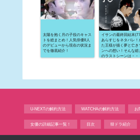
太陽を抱く月の子役のキャス
イサンの最終回結末(77
トを総まとめ！人気俳優8人
あらすじをネタバレ！
のデビューから現在の状況ま
た王様が描く夢と亡き
でを徹底紹介！
ンへの想い！そんな総
のラストシーンは・・
U-NEXTの解約方法
WATCHAの解約方法
お
女優の詳細記事一覧！
目次
韓ドラ紹介