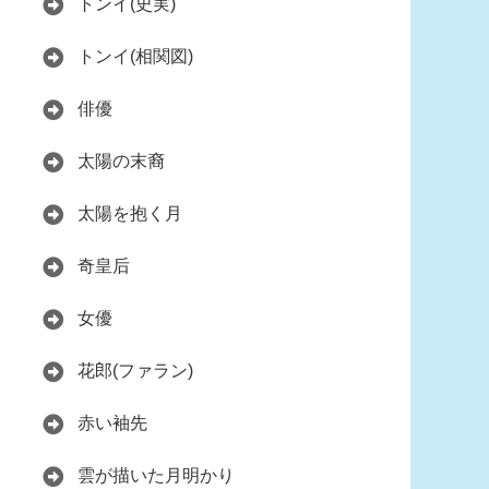
トンイ(史実)
トンイ(相関図)
俳優
太陽の末裔
太陽を抱く月
奇皇后
女優
花郎(ファラン)
赤い袖先
雲が描いた月明かり