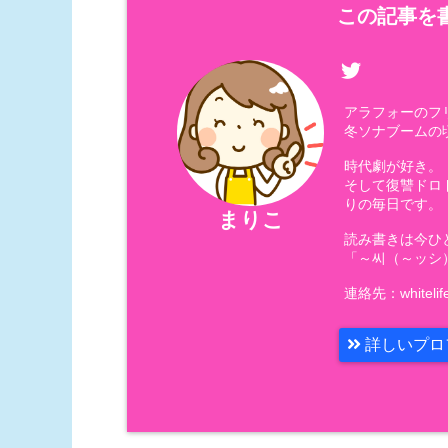
この記事を書
アラフォーの
冬ソナブームの
時代劇が好き。
そして復讐ドロ
りの毎日です。
まりこ
読み書きは今ひ
「～씨（～ッシ
連絡先：whitelif
詳しいプロ