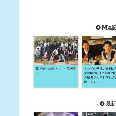
関連記
花ざかりの君たちへ～韓国版
トンイの子役の詳細と
～
状況(画像)は？印象的
の役者さんそれぞれの
迫ります！
最新