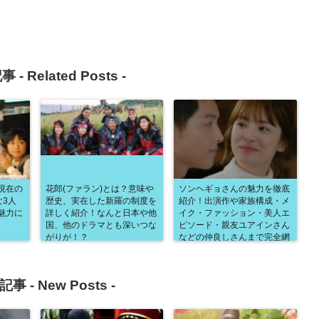
事 -
Related Posts
-
現在の
花郎(ファラン)とは？意味や
ソンヘギョさんの魅力を徹底
な3人
歴史、実在した新羅の制度を
紹介！出演作や家族構成・メ
魅力に
詳しく紹介！なんと日本や他
イク・ファッション・美人エ
国、他のドラマとも深いつな
ピソード・親友ユアインさん
がりが！？
などの仲良しさんまで完全網
羅！世界が認める美女の内面
とは！？
記事 -
New Posts
-