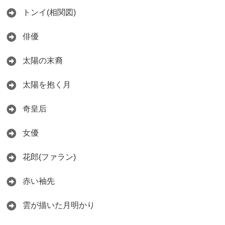
トンイ(相関図)
俳優
太陽の末裔
太陽を抱く月
奇皇后
女優
花郎(ファラン)
赤い袖先
雲が描いた月明かり