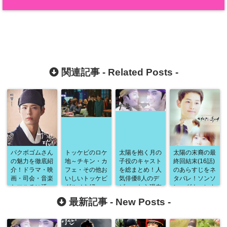
関連記事 -
Related Posts
-
パクボゴムさん
トッケビのロケ
太陽を抱く月の
太陽の末裔の最
の魅力を徹底紹
地～チキン・カ
子役のキャスト
終回結末(16話)
介！ドラマ・映
フェ・その他お
を総まとめ！人
のあらすじをネ
画・司会・音楽
いしいトッケビ
気俳優8人のデ
タバレ！ソンソ
とマルチに活
グルメを紹
ビューから現在
ン・グウォンカ
躍！その人気の
介！〜
の状況までを徹
ップルはハッピ
最新記事 -
New Posts
-
秘密は○○にあ
底紹介！
ーエンド！？ラ
った！
ストはまさかの
○○！