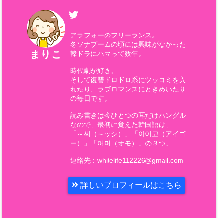
アラフォーのフリーランス。
冬ソナブームの頃には興味がなかった
まりこ
韓ドラにハマって数年。
時代劇が好き。
そして復讐ドロドロ系にツッコミを入
れたり、ラブロマンスにときめいたり
の毎日です。
読み書きは今ひとつの耳だけハングル
なので、最初に覚えた韓国語は、
「～씨（～ッシ）」「아이고（アイゴ
ー）」「어머（オモ）」の３つ。
連絡先：whitelife112226@gmail.com
詳しいプロフィールはこちら