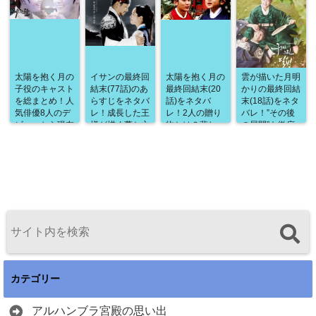
太陽を抱く月の
イサンの最終回
太陽を抱く月の
雲が描いた月明
子役のキャスト
結末(77話)のあ
最終回結末(20
かりの最終回結
を総まとめ！人
らすじをネタバ
話)をネタバ
末(18話)をネタ
気俳優8人のデ
レ！成長した王
レ！2人の贈り
バレ！”その後
ビューから現在
様が描く夢と亡
物とは？悲し
の展開”も徹底
の状況までを徹
きソンヨンへの
み！幸福！明ら
考察！最後はハ
底紹介！
想い！そんな総
かになる真実！
ッピーエンド？
まとめのラスト
すべてが詰まっ
シーン
た最高のフィナ
は・・・？
ーレ！
カテゴリー
アルハンブラ宮殿の思い出