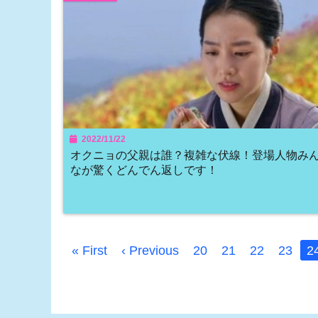
2022/11/22
オクニョの父親は誰？複雑な伏線！登場人物み
なが驚くどんでん返しです！
« First
‹ Previous
20
21
22
23
2