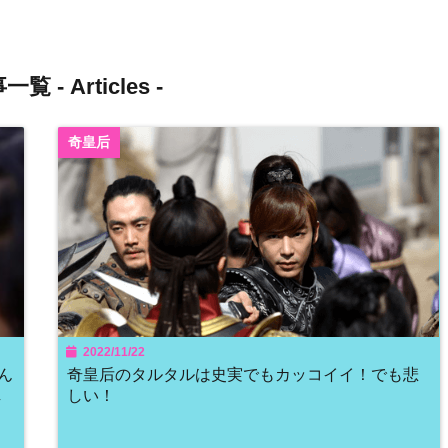
一覧 -
Articles
-
奇皇后
2022/11/22
ん
奇皇后のタルタルは史実でもカッコイイ！でも悲
し
しい！