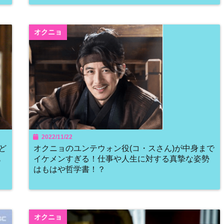
オクニョ
2022/11/22
ど
オクニョのユンテウォン役(コ・スさん)が中身まで
も
イケメンすぎる！仕事や人生に対する真摯な姿勢
はもはや哲学書！？
オクニョ