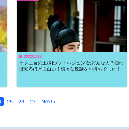
2022/11/22
ん
オクニョの王様役(ソ・ハジュン)はどんな人？知れ
ば知るほど面白い！様々な逸話をお持ちでした！
4
25
26
27
Next ›