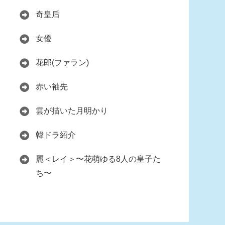
奇皇后
女優
花郎(ファラン)
赤い袖先
雲が描いた月明かり
韓ドラ紹介
麗＜レイ＞〜花萌ゆる8人の皇子た
ち〜