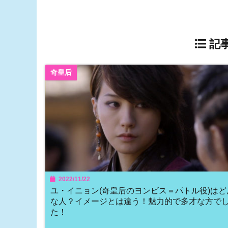
記事
奇皇后
2022/11/22
ユ・イニョン(奇皇后のヨンビス＝パトル役)はど
な人？イメージとは違う！魅力的で多才な方で
た！