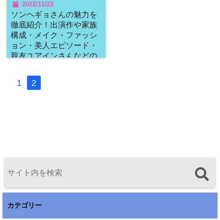
2022/11/22
ソンヘギョさんの魅力を
徹底紹介！出演作や家族
構成・メイク・ファッシ
ョン・美人エピソード・
親友ユアインさんなどの
仲良しさんまで完全網
羅！世界が認める美女の
1
2
内面とは！？
カテゴリー