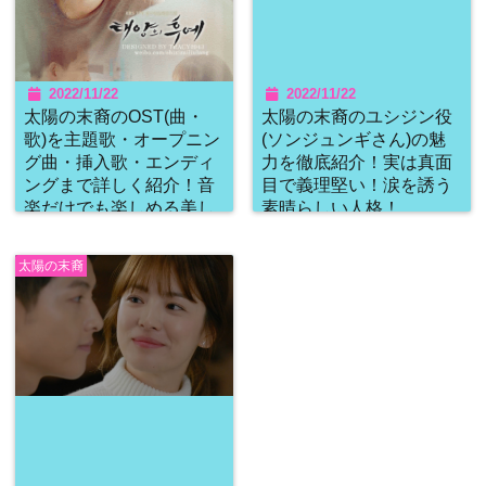
2022/11/22
2022/11/22
太陽の末裔のOST(曲・
太陽の末裔のユシジン役
歌)を主題歌・オープニン
(ソンジュンギさん)の魅
グ曲・挿入歌・エンディ
力を徹底紹介！実は真面
ングまで詳しく紹介！音
目で義理堅い！涙を誘う
楽だけでも楽しめる美し
素晴らしい人格！
い名曲の数々！
太陽の末裔