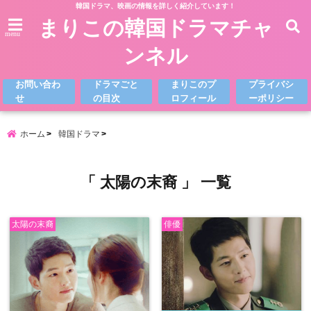
韓国ドラマ、映画の情報を詳しく紹介しています！
まりこの韓国ドラマチャ
menu
ンネル
お問い合わ
ドラマごと
まりこのプ
プライバシ
せ
の目次
ロフィール
ーポリシー
ホーム
韓国ドラマ
「 太陽の末裔 」 一覧
太陽の末裔
俳優