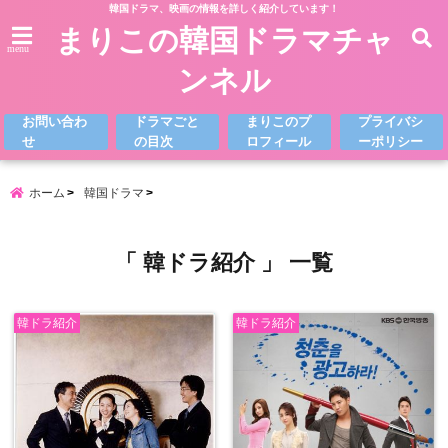
韓国ドラマ、映画の情報を詳しく紹介しています！
まりこの韓国ドラマチャ
menu
ンネル
お問い合わ
ドラマごと
まりこのプ
プライバシ
せ
の目次
ロフィール
ーポリシー
ホーム
韓国ドラマ
「 韓ドラ紹介 」 一覧
韓ドラ紹介
韓ドラ紹介