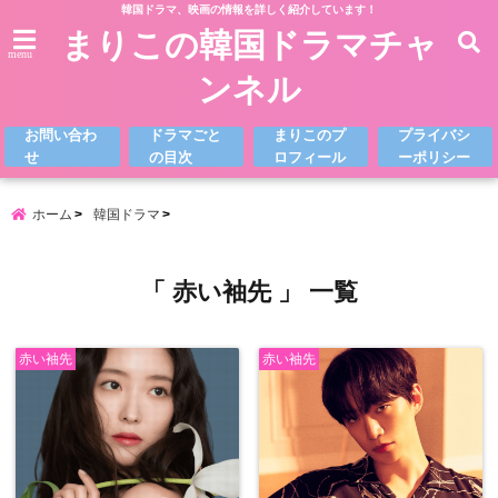
韓国ドラマ、映画の情報を詳しく紹介しています！
まりこの韓国ドラマチャ
menu
ンネル
お問い合わ
ドラマごと
まりこのプ
プライバシ
せ
の目次
ロフィール
ーポリシー
ホーム
韓国ドラマ
「 赤い袖先 」 一覧
赤い袖先
赤い袖先