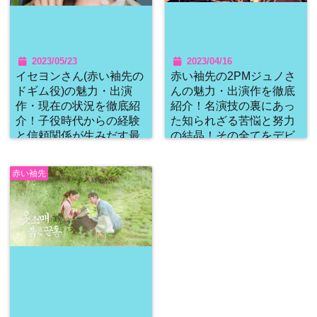
2023/05/23
2023/04/16
イセヨンさん(赤い袖先の
赤い袖先の2PMジュノさ
ドギム役)の魅力・出演
んの魅力・出演作を徹底
作・現在の状況を徹底紹
紹介！名演技の裏にあっ
介！子役時代からの経験
た知られざる苦悩と努力
と信頼関係が生みだす最
の結晶！その全てをデビ
高の演技力！芸歴20数年
ュー作から振り返りま
の美人女優の半生と
す！
赤い袖先
は！？